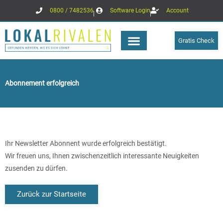
Zum
0800 / 7482536
Software Login
Account
Inhalt
springen
Gratis Check
Abonnement erfolgreich
Ihr Newsletter Abonnent wurde erfolgreich bestätigt.
Wir freuen uns, Ihnen zwischenzeitlich interessante Neuigkeiten
zusenden zu dürfen.
Zurück zur Startseite